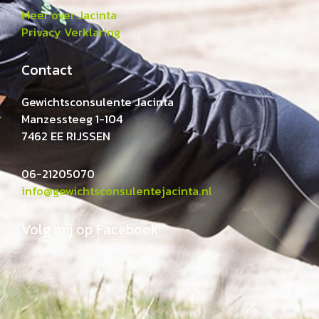
Meer over Jacinta
Privacy Verklaring
Contact
Gewichtsconsulente Jacinta
Manzessteeg 1-104
7462 EE RIJSSEN
06-21205070
info@gewichtsconsulentejacinta.nl
Volg mij op Facebook