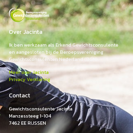
Over Jacinta
Ik ben werkzaam als Erkend Gewichtsconsulente
en aangesloten bij de Beroepsvereniging
Gewichtsconsulenten Nederland (BGN).
Meer over Jacinta
Privacy Verklaring
Contact
Gewichtsconsulente Jacinta
Manzessteeg 1-104
7462 EE RIJSSEN