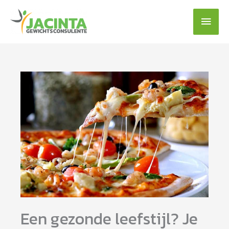
Ga
Hoof
naar
de
inhoud
Een gezonde leefstijl? Je