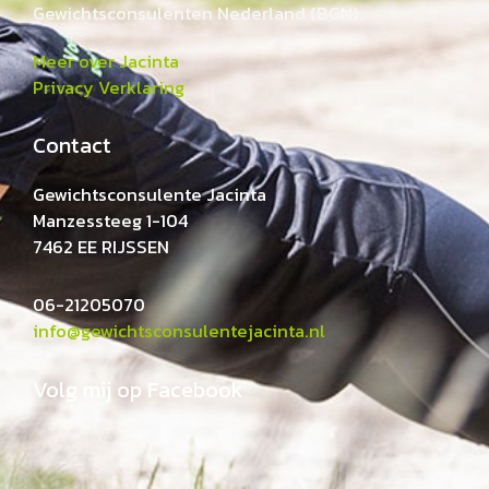
Gewichtsconsulenten Nederland (BGN).
Meer over Jacinta
Privacy Verklaring
Contact
Gewichtsconsulente Jacinta
Manzessteeg 1-104
7462 EE RIJSSEN
06-21205070
info@gewichtsconsulentejacinta.nl
Volg mij op Facebook