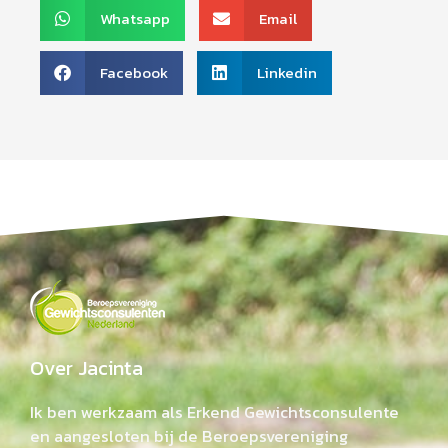
Whatsapp
Email
Facebook
Linkedin
Over Jacinta
Ik ben werkzaam als Erkend Gewichtsconsulente
en aangesloten bij de Beroepsvereniging