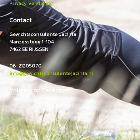
Privacy Verklaring
Contact
Gewichtsconsulente Jacinta
Manzessteeg 1-104
7462 EE RIJSSEN
06-21205070
info@gewichtsconsulentejacinta.nl
Volg mij op Facebook