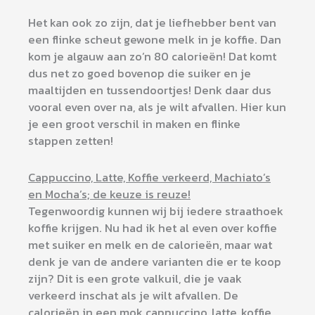
Het kan ook zo zijn, dat je liefhebber bent van
een flinke scheut gewone melk in je koffie. Dan
kom je algauw aan zo’n 80 calorieën! Dat komt
dus net zo goed bovenop die suiker en je
maaltijden en tussendoortjes! Denk daar dus
vooral even over na, als je wilt afvallen. Hier kun
je een groot verschil in maken en flinke
stappen zetten!
Cappuccino, Latte, Koffie verkeerd, Machiato’s
en Mocha’s; de keuze is reuze!
Tegenwoordig kunnen wij bij iedere straathoek
koffie krijgen. Nu had ik het al even over koffie
met suiker en melk en de calorieën, maar wat
denk je van de andere varianten die er te koop
zijn? Dit is een grote valkuil, die je vaak
verkeerd inschat als je wilt afvallen. De
calorieën in een mok cappuccino, latte, koffie