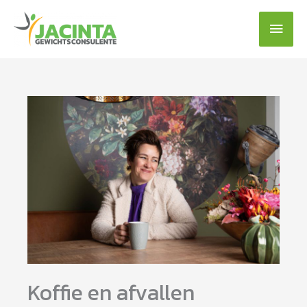
Ga
Hoof
naar
de
inhoud
Koffie en afvallen