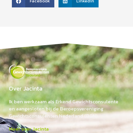
Facebook
Linkedin
Over Jacinta
Ik ben werkzaam als Erkend Gewichtsconsulente
en aangesloten bij de Beroepsvereniging
Gewichtsconsulenten Nederland (BGN).
Meer over Jacinta