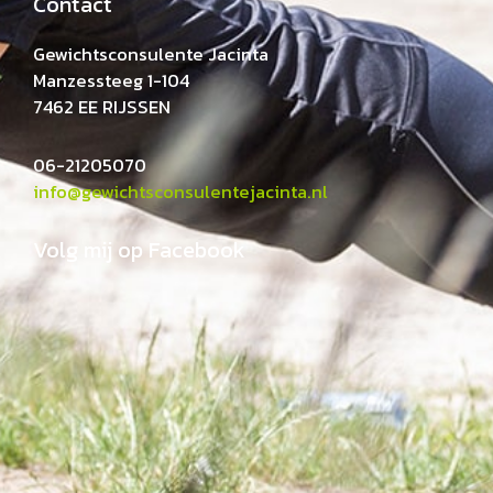
Contact
Gewichtsconsulente Jacinta
Manzessteeg 1-104
7462 EE RIJSSEN
06-21205070
info@gewichtsconsulentejacinta.nl
Volg mij op Facebook