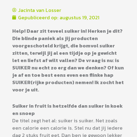
Jacinta van Losser
Gepubliceerd op:
augustus 19, 2021
Help! Daar zit teveel suiker in! Herken je dit?
Die blinde paniek als jij producten
voorgeschoteld krijgt, die bomvol suiker
zitten, terwijl jij al een tijdje op je gewicht
let en liefst af wilt vallen? De vraag is nu: is
SUIKER nu echt zo erg dan we denken? Of kun
je af en toe best eens even een flinke hap
SUIKER(rijke producten) nemen! Ik zocht het
voor je uit.
Suiker in fruit is hetzelfde dan suiker in koek
en snoep
De titel zegt het al: suiker is suiker. Net zoals
een calorie een calorie is. Stel nu dat jij iedere
dag 2 stuks fruit eet. Dan ben je gewoon lekker