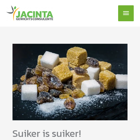
Ga
Hoof
naar
de
inhoud
Suiker is suiker!