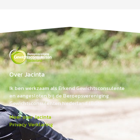
Over Jacinta
Ik ben werkzaam als Erkend Gewichtsconsulente
en aangesloten bij de Beroepsvereniging
Gewichtsconsulenten Nederland (BGN).
Meer over Jacinta
Privacy Verklaring