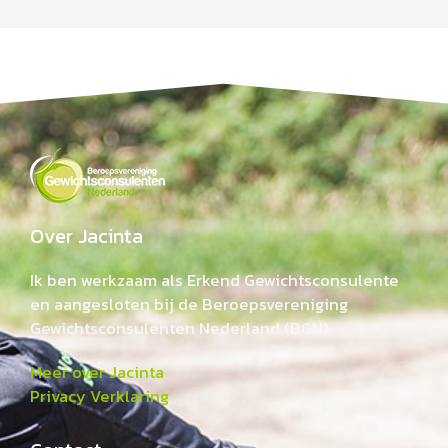
Over Jacinta
Ik ben werkzaam als Erkend Gewichtsconsulente
en aangesloten bij de Beroepsvereniging
Gewichtsconsulenten Nederland (BGN).
Meer over Jacinta
Privacy Verklaring