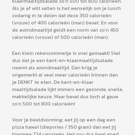
klaarmaaltijdsalade zo’n 500 tot 800 calorieën.
Als je af wilt vallen is het wenselijk om je lunch
zodanig in te delen dat deze 350 calorieën
(vrouw) of 400 calorieën (man) bevat. En voor
de avondmaaltijd geldt een norm van zo’n 450
calorieën (vrouw) of 500 calorieën (man).
Een klein rekensommetje is snel gemaakt! Stel
dus dat je een kant-en-klaarmaaltijdsalade
neemt als avondmaaltijd. Dan krijg je
ongemerkt al veel meer calorieën binnen dan
je DENKT te eten. De kant-en-klaar
maaltijdsalade lijkt immers een gezonde, snelle,
makkelijke keuze. Maar bevat dus toch al gauw
zo’n 500 tot 800 calorieën!
Voor je beeldvorming: eet jij op een dag een
pizza hawaï (diepvries / 350 gram) dan eet jij
hiermee 774 calorieën. Het zou dus heel goed