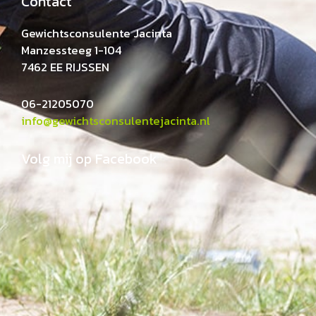
Contact
Gewichtsconsulente Jacinta
Manzessteeg 1-104
7462 EE RIJSSEN
06-21205070
info@gewichtsconsulentejacinta.nl
Volg mij op Facebook