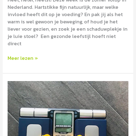
Nederland. Hartstikke fijn natuurlijk, maar welke
invloed heeft dit op je voeding? En pak jij als het
warm is wel gewoon je beweging, of houd je het
liever voor gezien, en zoek je een schaduwplekje in
je luie stoel? Een gezonde leefstijl hoeft niet
direct
Meer lezen »
4
TIPS
over
hoe
jij
je
kilo’s
te