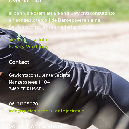
Over Jacinta
Ik ben werkzaam als Erkend Gewichtsconsulente
en aangesloten bij de Beroepsvereniging
Gewichtsconsulenten Nederland (BGN).
Meer over Jacinta
Privacy Verklaring
Contact
Gewichtsconsulente Jacinta
Manzessteeg 1-104
7462 EE RIJSSEN
06-21205070
info@gewichtsconsulentejacinta.nl
Volg mij op Facebook