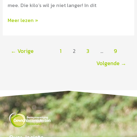
mee. Die kilo’s wil je niet langer! In dit
Meer lezen »
←
Vorige
1
2
3
…
9
Volgende
→