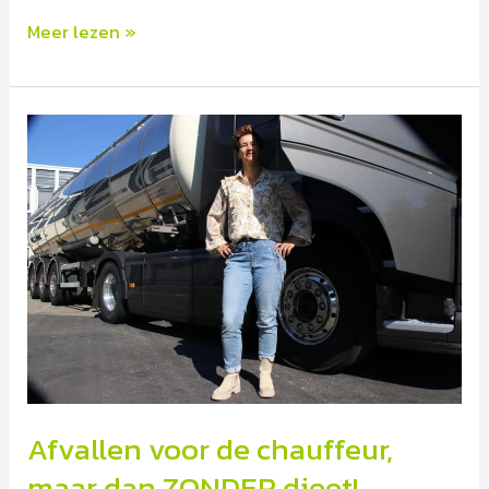
Meer lezen »
Afvallen
voor
de
chauffeur,
maar
dan
ZONDER
dieet!
Afvallen voor de chauffeur,
maar dan ZONDER dieet!