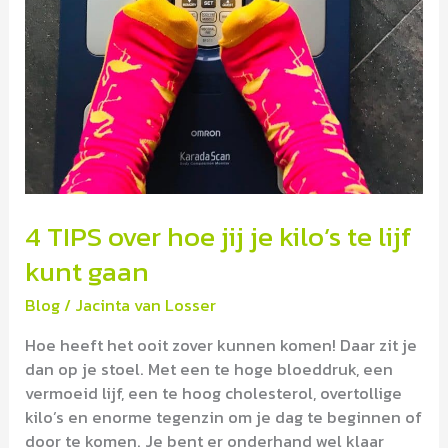
lijf
kunt
gaan
4 TIPS over hoe jij je kilo’s te lijf
kunt gaan
Blog
/
Jacinta van Losser
Hoe heeft het ooit zover kunnen komen! Daar zit je
dan op je stoel. Met een te hoge bloeddruk, een
vermoeid lijf, een te hoog cholesterol, overtollige
kilo’s en enorme tegenzin om je dag te beginnen of
door te komen. Je bent er onderhand wel klaar