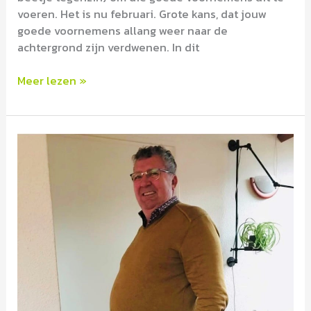
voeren. Het is nu februari. Grote kans, dat jouw
goede voornemens allang weer naar de
achtergrond zijn verdwenen. In dit
Meer lezen »
Ik
moet
van
die
kilo’s
af!